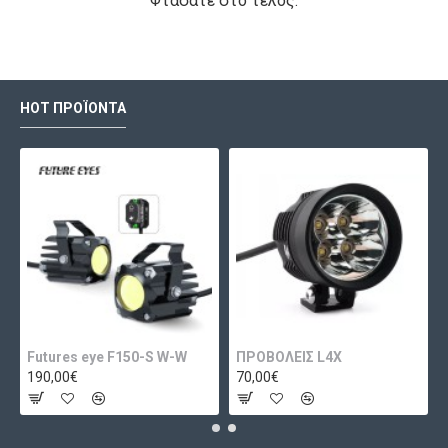
Φτάσατε στο τέλος.
HOT ΠΡΟΪΌΝΤΑ
Futures eye F150-S W-W
ΠΡΟΒΟΛΕΙΣ L4X
190,00€
70,00€