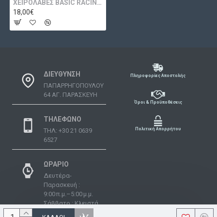
ΧΕΙΡΟΛΑΒΕΣ BASIC RACING BARRACUDA
18,00€
ΔΙΕΥΘΥΝΣΗ
Πληροφορίες Αποστολής
ΠΑΠΑΡΡΗΓΟΠΟΥΛΟΥ
64 ΑΓ. ΠΑΡΑΣΚΕΥΗ
Όροι & Προϋποθέσεις
ΤΗΛΕΦΩΝΟ
Πολιτική Απορρήτου
ΤΗΛ: +30 21 0639
6527
ΩΡΑΡΙΟ
Δευτέρα-
Παρασκευή :
9:00 π.μ.–5:00 μ.μ.
Σάββατο : Κλειστά
Κυριακή : Κλειστά