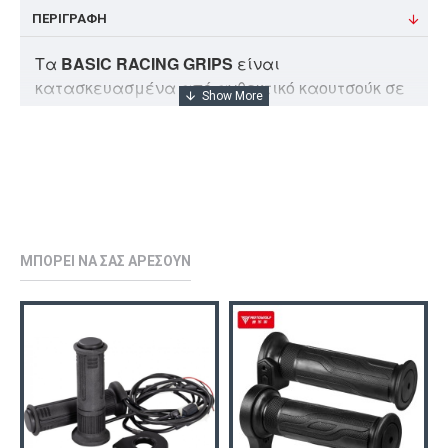
ΠΕΡΙΓΡΑΦΗ
Τα
BASIC RACING GRIPS
είναι
κατασκευασμένα από ανθεκτικό καουτσούκ σε
διπλό χρώμα.
Διατίθεται σε ΜΑΥΡΟ χρώμα με το λογότυπο
BARRACUDA χαραγμένο στο καουτσούκ σε
κόκκινο
Τα πόμολα έχουν μήκος 120mm και πωλούνται
σε ζευγάρια.
ΜΠΟΡΕΊ ΝΑ ΣΑΣ ΑΡΈΣΟΥΝ
Τοποθετούνται μόνο σε τιμόνια με διάμετρο Ø
22 mm.
Αντικαθιστούν τις γνήσιες λαστιχένιες λαβές
των μοτοσυκλετών.