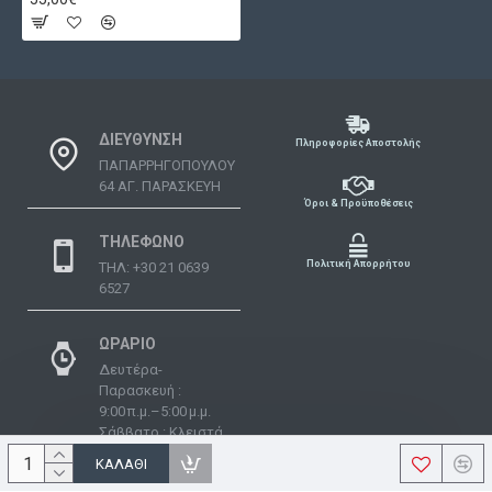
ΔΙΕΥΘΥΝΣΗ
Πληροφορίες Αποστολής
ΠΑΠΑΡΡΗΓΟΠΟΥΛΟΥ
64 ΑΓ. ΠΑΡΑΣΚΕΥΗ
Όροι & Προϋποθέσεις
ΤΗΛΕΦΩΝΟ
Πολιτική Απορρήτου
ΤΗΛ: +30 21 0639
6527
ΩΡΑΡΙΟ
Δευτέρα-
Παρασκευή :
9:00 π.μ.–5:00 μ.μ.
Σάββατο : Κλειστά
Κυριακή : Κλειστά
ΚΑΛΆΘΙ