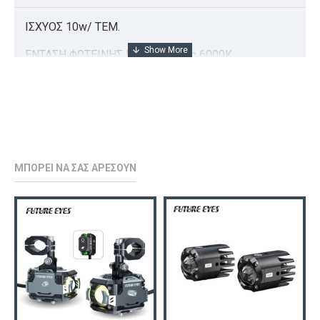
ΙΣΧΥΟΣ 10w/ ΤΕΜ.
ΕΝΤΑΣΗ ΦΩΤΕΙΝΗΣ ΠΗΓΗΣ Kelvin 6000K
ΥΛΙΚΟ ΚΑΤΑΣΚΕΥΗΣ 6073
ΑΔΙΑΒΡΟΧΟΠΟΙΗΣΗ IP68
ΕΓΚΡΙΣΗ ΤΥΠΟΥ RoHS, CE, E-mark, ISO9001, FCC,
DOT, CCC
ΜΠΟΡΕΊ ΝΑ ΣΑΣ ΑΡΈΣΟΥΝ